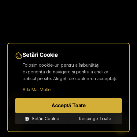
Setări Cookie
Folosim cookie-uri pentru a îmbunătăți
experiența de navigare și pentru a analiza
traficul pe site. Alegeți ce cookie-uri acceptați.
Află Mai Multe
Acceptă Toate
Setări Cookie
Respinge Toate